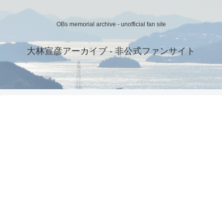
OBs memorial archive - unofficial fan site
大林宣彦アーカイブ - 非公式ファンサイト