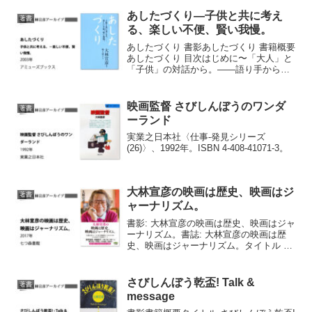
あしたづくり―子供と共に考え
著書
る、楽しい不便、賢い我慢。
あしたづくり 書影あしたづくり 書籍概要
あしたづくり 目次はじめに〜「大人」と
「子供」の対話から。――語り手から
の、言葉。 8第一章 「太初（はじめ）に
言葉ありき」言葉が教えてくれた、優し
さ。 14目を開けて見えるもの、目を閉じ
映画監督 さびしんぼうのワンダ
著書
て見えるもの...
ーランド
実業之日本社〈仕事-発見シリーズ
(26)〉、1992年。ISBN 4-408-41071-3。
大林宣彦の映画は歴史、映画はジ
著書
ャーナリズム。
書影: 大林宣彦の映画は歴史、映画はジャ
ーナリズム。書誌: 大林宣彦の映画は歴
史、映画はジャーナリズム。タイトル 大
林宣彦の映画は歴史、映画はジャーナリ
ズム。著者 大林宣彦著著者標目 大林, 宣
彦出版社 七つ森書館出版年月日等
さびしんぼう乾盃! Talk &
著書
2017.1...
message