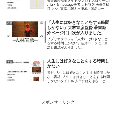
書影書籍概要タイトル さびしんぼう乾盃!
: Talk & message著者 大林宣彦 著著者標
目 大林, 宣彦, 1938-出版地（国名コー
ド） JP出版地 東京出版社 主婦と生活社
出版年月日等 1992.11大きさ、容量等
230p ...
「人生には好きなことをする時間
著書
しかない」大林宣彦監督 著書紹
介ページに目次が入りました。
ビブリオグラフィ「人生には好きなこと
をする時間しかない」紹介ページに、目
次と書誌が入りました。
人生には好きなことをする時間し
著書
かない
書影: 人生には好きなことをする時間しか
ない書誌: 人生には好きなことをする時間
しかないタイトル 人生には好きなことを
する時間しかない著者 大林宣彦 著著者標
目 大林, 宣彦, 1938-出版地（国名コー
ド） JP出版地 東京出版社 PHP...
スポンサーリンク