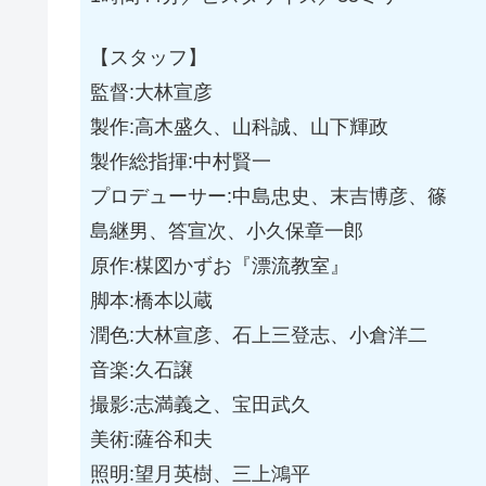
【スタッフ】
監督:大林宣彦
製作:高木盛久、山科誠、山下輝政
製作総指揮:中村賢一
プロデューサー:中島忠史、末吉博彦、篠
島継男、答宣次、小久保章一郎
原作:楳図かずお『漂流教室』
脚本:橋本以蔵
潤色:大林宣彦、石上三登志、小倉洋二
音楽:久石譲
撮影:志満義之、宝田武久
美術:薩谷和夫
照明:望月英樹、三上鴻平