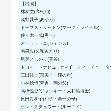
【出演】
林泰文(高松翔)
浅野愛子(あゆみ)
トーマス・サットン(マーク・ライデル)
佐々木一成(勇一)
オーラ・ラニ(ジェシカ)
南果歩(久和みどり)
尾美としのり(関谷)
トロイ・ドナヒュー(“マイ・ティーチャー”タ
三田佳子(恵美子・翔の母)
小林稔侍(芳男・翔の父)
高橋悦史(ジャッキー・大和島博士)
原田貴和子(和子・勇一の母)
ケン・スチュワート(ルーニイ)