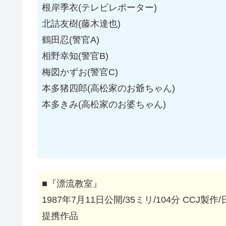
根岸季衣(テレビレポーター)
北詰友樹(藤木達也)
鶴田忍(警官A)
相野幸知(警官B)
梅図かずお(警官C)
本多猪四郎(高松家のお爺ちゃん)
本多きみ(高松家のお婆ちゃん)
■『漂流教室』
1987年7月11日公開/35ミリ/104分 C
提携作品