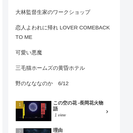
大林監督生家のワークショップ
恋人よわれに帰れ LOVER COMEBACK
TO ME
可愛い悪魔
三毛猫ホームズの黄昏ホテル
野のなななのか 6/12
この空の花 -長岡花火物
語
1 view
理由