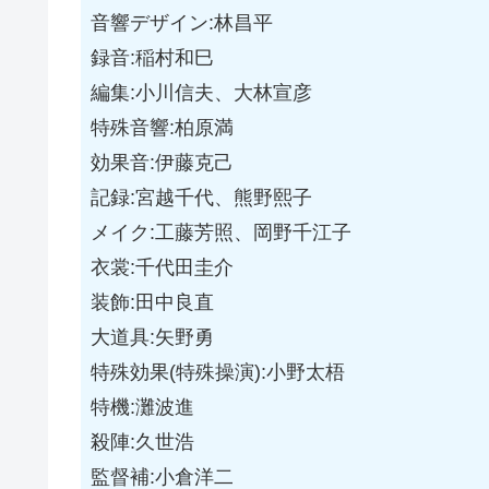
音響デザイン:林昌平
録音:稲村和巳
編集:小川信夫、大林宣彦
特殊音響:柏原満
効果音:伊藤克己
記録:宮越千代、熊野熙子
メイク:工藤芳照、岡野千江子
衣裳:千代田圭介
装飾:田中良直
大道具:矢野勇
特殊効果(特殊操演):小野太梧
特機:灘波進
殺陣:久世浩
監督補:小倉洋二