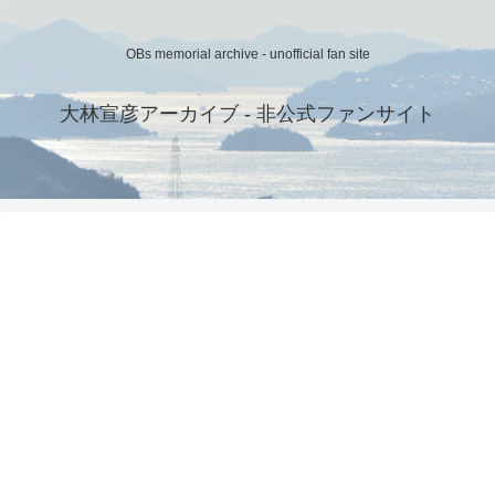
OBs memorial archive - unofficial fan site
大林宣彦アーカイブ - 非公式ファンサイト