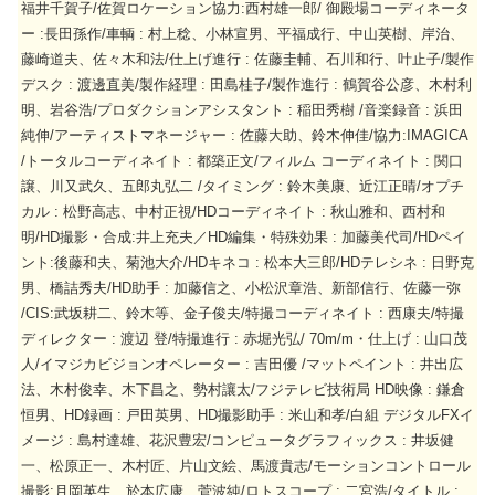
福井千賀子/佐賀ロケーション協力:西村雄一郎/ 御殿場コーディネータ
ー :長田孫作/車輌 : 村上稔、小林宣男、平福成行、中山英樹、岸治、
藤崎道夫、佐々木和法/仕上げ進行 : 佐藤圭輔、石川和行、叶止子/製作
デスク : 渡邊直美/製作経理 : 田島桂子/製作進行 : 鶴賀谷公彦、木村利
明、岩谷浩/プロダクションアシスタント : 稲田秀樹 /音楽録音 : 浜田
純伸/アーティストマネージャー : 佐藤大助、鈴木伸佳/協力:IMAGICA
/トータルコーディネイト : 都築正文/フィルム コーディネイト : 関口
譲、川又武久、五郎丸弘二 /タイミング : 鈴木美康、近江正晴/オプチ
カル : 松野高志、中村正視/HDコーディネイト : 秋山雅和、西村和
明/HD撮影・合成:井上充夫／HD編集・特殊効果 : 加藤美代司/HDペイ
ント:後藤和夫、菊池大介/HDキネコ : 松本大三郎/HDテレシネ : 日野克
男、橋詰秀夫/HD助手 : 加藤信之、小松沢章浩、新部信行、佐藤一弥
/CIS:武坂耕二、鈴木等、金子俊夫/特撮コーディネイト : 西康夫/特撮
ディレクター : 渡辺 登/特撮進行 : 赤堀光弘/ 70m/m・仕上げ : 山口茂
人/イマジカビジョンオペレーター : 吉田優 /マットペイント : 井出広
法、木村俊幸、木下昌之、勢村讓太/フジテレビ技術局 HD映像 : 鎌倉
恒男、HD録画 : 戸田英男、HD撮影助手 : 米山和孝/白組 デジタルFXイ
メージ : 島村達雄、花沢豊宏/コンピュータグラフィックス : 井坂健
一、松原正一、木村匠、片山文絵、馬渡貴志/モーションコントロール
撮影:月岡英生、於本広康、菅波純/ロトスコープ : 二宮浩/タイトル :