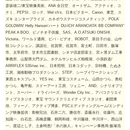
彦坂雄二/東宝映像美術、ANA 全日空、オートザム、アクティオ、コ
ナミ、PEPSI、ロッテ、Wel ch’s、日本ビクター、Canon、東芝、ス
ズキ エンタープライズ、カネボウステージコスメティック、POLA’
GOLDWIN’ Helly Hansen’ハート DU-ICH’ ARANCIATA’ BB COMPANY’
PEAK A BOO、ピノチオ子供服、SAS、A.O.ATSUKI ONISHI、
Victoria、ワールド通商、ビバ・ビデオ、ROBOT、茶目子の会、山中
恒コレクション、講談社、佐賀県、佐賀市、富士町、日田市、飯塚
市、太宰府市、甘木市立図書館、シネマ倶楽部富士、宮ヶ濱ダム工事
事務所、山梨県大門ダム、ホテルサンヒルズ相模湖、小浪鉄道/
ARRIFLEX 535/nac inc.、日本照明、日本コダック、宗特機、たぬき
工房、湘南動物プロダクション、STEP、シーブイワークショップ、
東西エキスプレス、YES inc.、東宝コスチューム、山田かつら、奥松
かつら、亀甲船、スドーアート工房、ツェニー、AND、シナリオプリ
ント、スーパー・ ドライバーズ、Wonder City Inc.、アバコクリエイ
ティプスタジオ、東宝 サウンドクリエイティブ スタジオ、劇団東
俳、フィーノ、アクティプ博多、PSCエディティングルーム/エンディ
ング映像提供 : 青柳完治、石井二六、勝信市、斎藤永行、佐藤均、志
知識一、白石忠、高橋彦爾、鶴岡和雄、中川藤雄、中川洋一、西山洋
一、渡辺とし子、土倉時恵/「水の旅人」キャンペーン事務局:飯塚浩