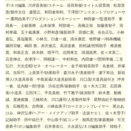
子/ネガ編集 :川岸喜美枝/スチール : 笹田和俊/タイトル背景画 : 松原里
恵/製作主任 : 森賢正、和田倉和利、下澤哲/アシスタントプロデューサ
ー:重岡由美子/プロダクションマネージャー : 神田健一/監督助手 : 東
田眞一、土岐善將、山本保博、阿部雄一、高橋正弥、加藤美智子、田
村孝蔵、五十嵐康展、小野和彦/撮影助手 : 田畑仁憲、谷合正弘、小林
嘉弘、真塩隆英、小林元、臼倉一成、清水康宏、牧野健一/特殊機械 :
鎌田宗敏、嶋田 敦、赤沢俊広、高須道春、田村誠/照明助手 : 椎原教
貴、和泉正克、鈴木静、雨平巧、北岡孝文、田淵昌男、佐々木英二、
石堂伸次、赤津淳一、関根謙一、中村和也、内田健一/照明準備 :二見
弘行、大出忠昭/ゼネ・オペレーター : 金子靖/録音助手 : 名倉靖、井塚
武、吉田巧、上原英子/効果助手 : 森川永子/美術助手 : 瀬下幸治、新垣
博人/大道具班長 : 中島富蔵/大道具副班長 : 川口茂/大道具組付き :坪井
一春、近内順一郎/塗装 : 渋谷忠男/装飾助手 : 佐々木大三郎、石田満
美/小道具 : 立田洋二、平良真樹、竹下雅子/操演助手 : 鈴木豊、船橋
誠、渡邊俊隆、三橋和夫、川口謙司/人形製作助手 : 星野由紀子/動物担
当 : 石橋照夫、吉岡保、小林由美子/カースタントプレイヤー : 尾台あ
けみ、伸沢弘孝/ヘアー・メイクアップ助手 : 志波ヤエミ、佐々木雪子/
記録助手 : 田中祐巳子、中山恭子/絵コンテ : 相馬宏充/家庭教師 : 可児
亜希子/ポジ編集助手 : 石井香奈江、大永昌弘/ネガ編集助手 : 韓暁子、