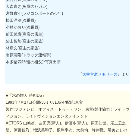
大森嘉之(魚屋のセガレ)
宮野真守(ラジコンボートの少年)
松田洋治(添乗員)
小林かおり(添乗員)
前田武彦(商店の店主)
柴山智加(店主の家族)
林康文(店主の家族)
南原清隆(トラック運転手)
本多猪四郎(悟の祖父)*写真出演
『
大林宣彦メモリーズ
』より
■『水の旅人 侍KIDS』
1993年7月17日公開/35ミリ/106分/配給:東宝
製作:フジテレビ、オフィス・トゥー・ワン、東宝/製作協力 : ライトヴ
ィジョン、ライトヴィジョンエンタテイメント
ACTORS 山崎努、吉田亮(新人)、伊藤歩(新人)、原田知世、尾上丑之
助、伊藤智乃、増沢美和子、根岸季衣、大前均、峰岸徹、尾美としの