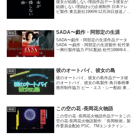
彼女が結婚しない理由作品データ彼女が
結婚しない理由(わけ)企画制作:日本テレ
ビ製作:東北新社1990年12月26日放送／日
本テレビ(水曜グランドロマン)1時間35分
／スタンダード／16ミリ劇場公開:1992年
6月13日(中野武蔵野ホール／同...
SADA〜戯作・阿部定の生涯
映画
SADA〜戯作・阿部定の生涯作品データ
SADA 〜戯作・阿部定の生涯製作:松竹第
一興行製作協力:PSC配給:松竹1998年4月
11日公開(丸の内松竹〈邦画系〉)2時間12
分／ビスタサイズ／35ミリ【スタッフ】
監督:大林宣彦製作:鍋島壽夫原作...
彼のオートバイ、彼女の島
映画
彼のオートバイ、彼女の島作品データ彼
のオートバイ、彼女の島製作:角川春樹事
務所制作協力:ピー・エス・シー配給:東宝
1986年4月26日公開(日比谷スカラ座／同
時上映「キャバレー」)1時間30分／ビス
タサイズ／35ミリ【スタッフ】監督:大林
宣...
この空の花 -長岡花火物語
映画
この空の花 -長岡花火物語作品データこの
空の花-長岡花火物語製作:「長岡映画」製
作委員会配給:PSC、TMエンタテインメ
ント2012年5月12日公開(有楽町スバル
座)2時間40分／ビスタサイズ／DCP【ス