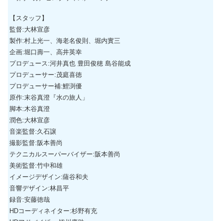
【スタッフ】
監督:大林宣彦
製作:村上光一、海老名俊則、堀内實三
企画:堀口壽一、高井英幸
プロデュース:河井真也 豊田俊穂 島谷能成
プロデューサー:茂庭喜徳
プロデューサー補:鯉渕優
原作:末谷真澄『水の旅人」
脚本:木谷真澄
潤色:大林宣彦
音楽監督:久石譲
撮影監督:阪本善尚
テクニカルスーパーバイザー:阪本善尚
美術監督:竹中和雄
イメージデザイン:薩谷和夫
音響デザイン:林昌平
録音:安藤徳哉
HDコーディネイター:杉野有充