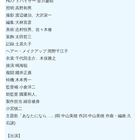
HDアドバイザー:皆川慶助
照明:高野和男
撮影:渡辺健治、大沢栄一
編集:大林宣彦
美術:志村恒男、佐々木修
装飾:太田哲三
記録:土居久子
ヘアー・メイクアップ:岡野千江子
衣裳:千代田圭介、木俣勝之
操演:鳴海聡
擬闘:國井正廣
特機:木本秀一
監督補:小倉洋二
助監督:國重和人、
製作担当:細谷修身
小宮慎二
主題歌「あなたになら…」(唄:中山美穂 作詞:中山美穂 作曲・編曲:久
石譲)
【出演】