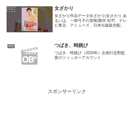
タッフ】監督:大林宣彦製作者:大林恭...
女ざかり
映画
女ざかり作品データ女ざかり(女ざかり あ
るいは、一南弓子の冒険)製作:松竹、テレ
ビ東京、アミューズ、日本出版販売配給:
松竹1994年6月18日公開(丸の内松竹〈邦
画系))1時間58分／ビスタサイズ／35ミリ
【スタッフ】監督:大林宣彦製作:大...
つばき、時跳び
映画
つばき、時跳び（2020年）企画行定勲監
督のツィッターアカウント
スポンサーリンク