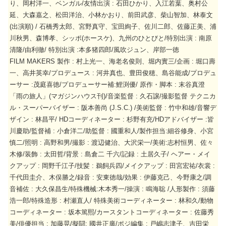
り、岡村洋一、ベンガル/友情出演 : 石田ひかり、入江若葉、奥村公
延、大森嘉之、松田洋治、小林かおり、前田武彦、柴山智加、林泰文
(出演順) / 石橋秀太郎、宮野真守、宝田絢子、佐川二郎、佐藤正美、浦
川秋男、森博孝、シッポ(ホースケ)、九州のひとびと/特別出演 : 南原
清隆/由利徹/ 特別出演 :本多猪四郎/風吹ジュン、岸部一徳
FILM MAKERS 製作 : 村上光一、海老名俊則、堀内實三/企画 : 堀口壽
一、高井英幸/プロデュース : 河井真也、豊田俊穂、島谷能成/プロデュ
ーサー :茂庭喜徳/プロデューサー補:鯉渕優/ 原作・脚本 : 末谷真澄
「雨の旅人」(マガジンハウス刊)/音楽監督 : 久石譲/撮影監督 テクニカ
ル・スーパーバイザー : 阪本善尚 (J.S.C.) /美術監督 : 竹中和雄/音響デ
ザイン : 林昌平/ HDコーディネーター : 杉野有充/HDアドバイザー :皆
川慶助/監督補 : 小倉洋二/助監督 : 國重和人/製作担当:細谷修身、小宮
慎二/照明 : 高野和男/撮影 : 渡辺健治、大沢栄一/美術:志村恒男、佐々
木修/装飾 : 太田哲/背景 : 島倉二 千六/記録 : 土居久子/ ヘアー・メイ
クアップ : 岡野千江子/技髪 : 鵜飼兵四/メイクアップ : 田宮宏祐/衣裳 :
千代田圭介、木俣勝之/録音 : 安東徳哉/効果 : 伊藤克己、今野康之/調
音補佐 : 大久保昌生/特殊機械:木本秀一/操演 : 鳴海聡 /人形製作 : 須藤
浩一郎/特殊造形 : 村瀬直人/ 特殊美術コーディネーター : 林和久/動物
コーディネーター : 坂本篤熙/カースタントコーディネーター : 佐藤秀
美/俳優担当 : 加藤晃/擬闘: 國井正廣/ポジ編集 : 戸嶋志津子、吉田栄