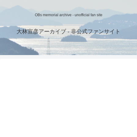
OBs memorial archive - unofficial fan site
大林宣彦アーカイブ - 非公式ファンサイト