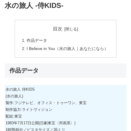
水の旅人 -侍KIDS-
目次
作品データ
I Believe in You（水の旅人｜あなたになら）
作品データ
水の旅人 侍KIDS
(水の旅人)
製作:フジテレビ、オフィス・トゥーワン、東宝
制作協力:ライトヴィジョン
配給:東宝
1983年7月17日公開(日劇東宝〈邦画系〉)
1時間46分／ビスタサイズ／35ミリ