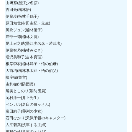
山﨑努(墨江少名彦)
吉田亮(楠林悟)
伊藤歩(楠林千鶴子)
原田知世(村田由紀・先生)
風吹ジュン(楠林優子)
岸部一徳(楠林文博)
尾上丑之助(墨江少名彦・若武者)
伊藤智乃(楠林みゆき)
増沢美和子(吉本真理)
根岸季衣(楠林洋子・悟の伯母)
大前均(楠林孝太郎・悟の伯父)
峰岸徹(警官)
由利徹(消防団員)
尾美としのり(消防団員)
岡村洋一(井上先生)
ベンガル(唐臼のヨッさん)
宝田絢子(葬列の少女)
石田ひかり(天気予報のキャスター)
入江若葉(洗車する主婦)
奥村公延(魚屋のオヤジ)