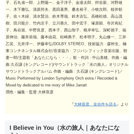
子、石丸省一郎、上野陽一、金子洋子、金港太郎、狩谷新、河野雄
一、木下雅弘、清原邦夫、黒田基男、桑名裕子、小牧次郎、桜井郁
子、佐々木緑、清水賢治、鈴木専哉、鈴木吉弘、高橋松徳、高山茂
樹、田川龍介、竹内京子、立川善久、田中宏子、塚原顕、寺沢有紀
子、鳥谷規、中野良彦、西本子、西山智子、根岸幸弘、深町徳子、福
原伸治、藤井辰哉、藤本由花、松崎典子、松本明子、丸山修一、三井
乙笑、元井淳一、伊藤幸弘/DOLBY STEREO、技術協力 : 森幹生、極
東コンチネンタル株式会社/音楽協力 : フジパシフィック音楽出版、朝
妻一郎/主題歌「あなたになら・・・」歌・作詞 : 中山美穂、作曲・編
曲:久石譲 (キングレコード)/サウンドトラック「水の旅人」オリジナル
サウンドトラックアルバム 作曲・編曲 : 久石譲 (キングレコード)／
Music Performed by London Symphony Orch estra / Recorded &
Mixed by dedicated to me mory of Mike Jarratt
潤色・編集・監督:大林宣彦
『
大林宣彦、全自作を語る
』より
I Believe in You（水の旅人｜あなたにな