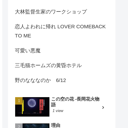
大林監督生家のワークショップ
恋人よわれに帰れ LOVER COMEBACK
TO ME
可愛い悪魔
三毛猫ホームズの黄昏ホテル
野のなななのか 6/12
この空の花 -長岡花火物
語
1 view
理由