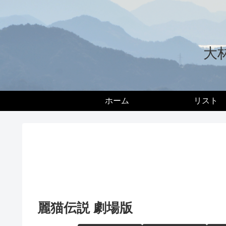
大
ホーム
リスト
麗猫伝説 劇場版