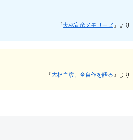
『
大林宣彦メモリーズ
』より
『
大林宣彦、全自作を語る
』より