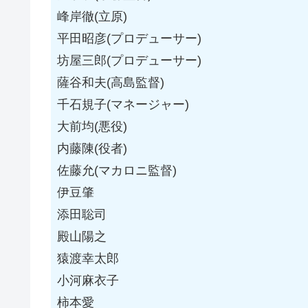
峰岸徹(立原)
平田昭彦(プロデューサー)
坊屋三郎(プロデューサー)
薩谷和夫(高島監督)
千石規子(マネージャー)
大前均(悪役)
内藤陳(役者)
佐藤允(マカロニ監督)
伊豆肇
添田聡司
殿山陽之
猿渡幸太郎
小河麻衣子
柿本愛