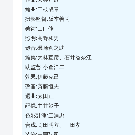
編曲:三枝成章
撮影監督:阪本善尚
美術:山口修
照明:高野和男
録音:磯崎倉之助
編集:大林宣彦、石井香奈江
助監督:小倉洋二
効果:伊藤克己
整音:斉藤恒夫
選曲:太田正一
記録:中井妙子
色彩計測:三浦忠
合成:岡田明方、山田孝
装飾:吉岡弘司