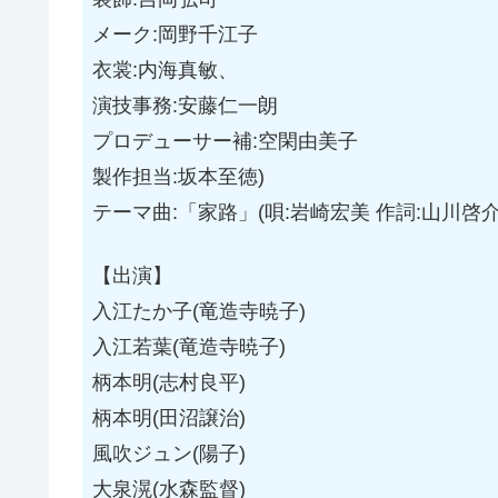
メーク:岡野千江子
衣裳:内海真敏、
演技事務:安藤仁一朗
プロデューサー補:空閑由美子
製作担当:坂本至徳)
テーマ曲:「家路」(唄:岩崎宏美 作詞:山川啓介
【出演】
入江たか子(竜造寺暁子)
入江若葉(竜造寺暁子)
柄本明(志村良平)
柄本明(田沼譲治)
風吹ジュン(陽子)
大泉滉(水森監督)