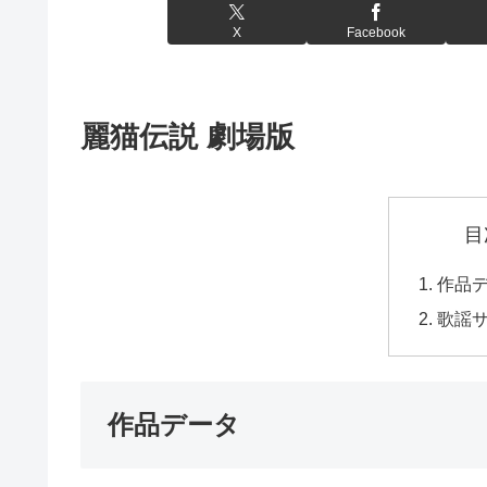
X
Facebook
麗猫伝説 劇場版
目
作品
歌謡
作品データ