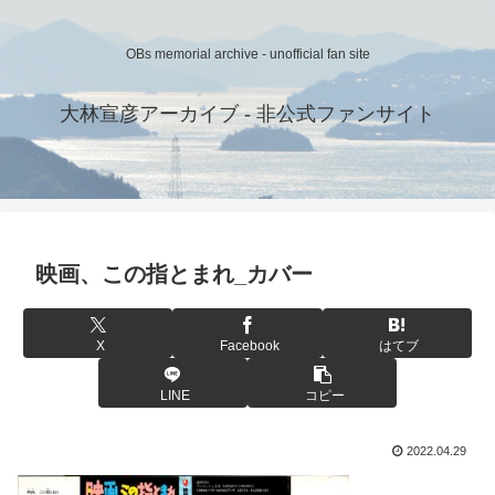
OBs memorial archive - unofficial fan site
大林宣彦アーカイブ - 非公式ファンサイト
映画、この指とまれ_カバー
X
Facebook
はてブ
LINE
コピー
2022.04.29