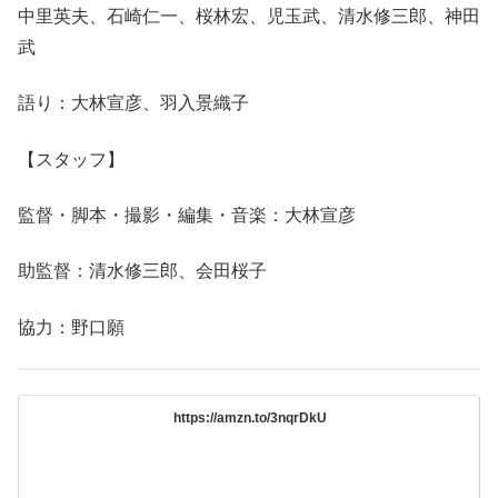
中里英夫、石崎仁一、桜林宏、児玉武、清水修三郎、神田
武
語り：大林宣彦、羽入景織子
【スタッフ】
監督・脚本・撮影・編集・音楽：大林宣彦
助監督：清水修三郎、会田桜子
協力：野口願
https://amzn.to/3nqrDkU