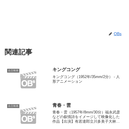
OBs
関連記事
キングコング
自主映画
キングコング（1952年/35mm/2分） - 人
形アニメーション
青春・雲
自主映画
青春・雲（1957年/8mm/30分）福永武彦
などの叙情詩をイメージして映像化した
作品【出演】有若達郎立川多美子大林明
彦【スタッフ】原作：福永武彦「鐡橋に