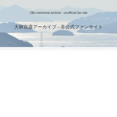
OBs memorial archive - unofficial fan site
大林宣彦アーカイブ - 非公式ファンサイト