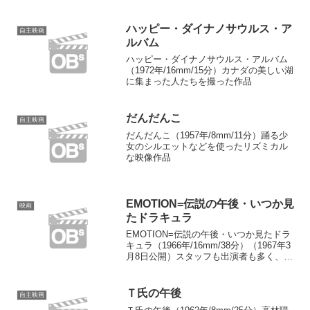
て」企画：大林宣彦、有若達郎制作・脚
本・撮影・編集：大林宣彦録音：有若達
郎音楽（ピアノ...
ハッピー・ダイナノサウルス・ア
自主映画
ルバム
ハッピー・ダイナノサウルス・アルバム
（1972年/16mm/15分）カナダの美しい湖
に集まった人たちを撮った作品
だんだんこ
自主映画
だんだんこ（1957年/8mm/11分）踊る少
女のシルエットなどを使ったリズミカル
な映像作品
EMOTION=伝説の午後・いつか見
映画
たドラキュラ
EMOTION=伝説の午後・いつか見たドラ
キュラ（1966年/16mm/38分）（1967年3
月8日公開）スタッフも出演者も多く、映
像テクニックも駆使した、本格的な映画
more...
Ｔ氏の午後
自主映画