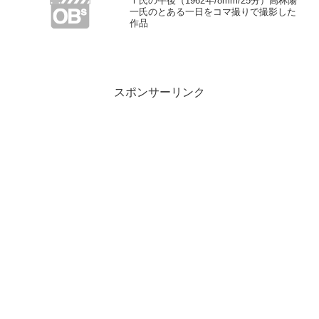
Ｔ氏の午後（1962年/8mm/25分）高林陽
一氏のとある一日をコマ撮りで撮影した
作品
スポンサーリンク