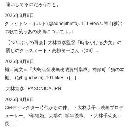
違いしてるのだろうなと。
2026年8月8日
グラビトン・ボルト (@adnojifhinfo). 111 views. 福山雅治
の歌で笑うあの映画について […]
【43年ぶりの再会】大林宣彦監督『時をかける少女』の
麗しのクラスメート・高柳良一さん（深町 ...
2026年8月8日
樋口尚文＝『大島渚全映画秘蔵資料集成』神保町「猫の本
棚」 (@higuchism). 101 likes 5 […]
大林宣彦 | PASONICA JPN
2026年8月8日
CMディレクター時代からの仲。 ・大林恭子…映画プロデ
ューサー。?年結婚。大学の1学年後輩。 ・大林千茱萸…
長 […]