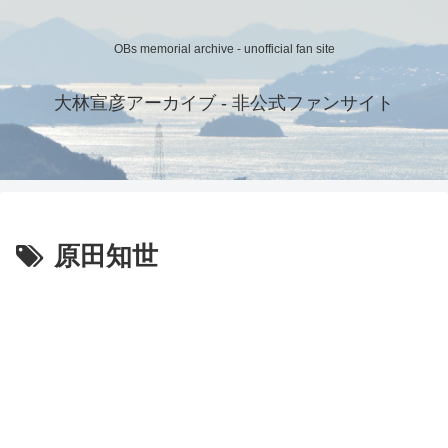
OBs memorial archive - unofficial fan site
大林宣彦アーカイブ - 非公式ファンサイト
原田知世