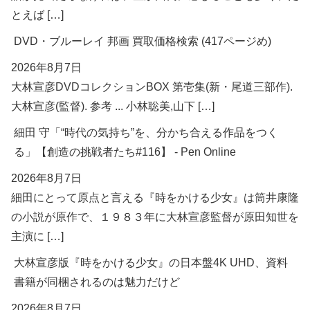
とえば […]
DVD・ブルーレイ 邦画 買取価格検索 (417ページめ)
2026年8月7日
大林宣彦DVDコレクションBOX 第壱集(新・尾道三部作).
大林宣彦(監督). 参考 ... 小林聡美,山下 […]
細田 守「“時代の気持ち”を、分かち合える作品をつく
る」【創造の挑戦者たち#116】 - Pen Online
2026年8月7日
細田にとって原点と言える『時をかける少女』は筒井康隆
の小説が原作で、１９８３年に大林宣彦監督が原田知世を
主演に […]
大林宣彦版『時をかける少女』の日本盤4K UHD、資料
書籍が同梱されるのは魅力だけど
2026年8月7日