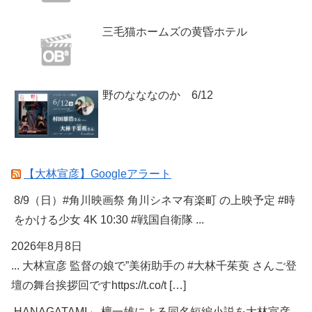
三毛猫ホームズの黄昏ホテル
野のなななのか 6/12
【大林宣彦】Googleアラート
8/9（日）#角川映画祭 角川シネマ有楽町 の上映予定 #時
をかける少女 4K 10:30 #戦国自衛隊 ...
2026年8月8日
... 大林宣彦 監督の娘で”美術助手の #大林千茱萸 さんご登
壇の舞台挨拶回ですhttps://t.co/t […]
HANAGATAMI」 檀一雄による同名短編小説を大林宣彦