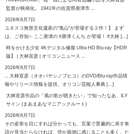
監督が映画化。 1941年の佐賀県唐津市 ...
2026年8月7日
ユネスコ無形文化遺産の”曳山”が登場する２作！】 まず
は、ご存知✨ ここ唐津の #唐津くんち が登場！ #大林 […]
時をかける少女 4Kデジタル修復 Ultra HD Blu-ray【HDR
版】 | 大林宣彦 | オリコンニュース ...
2026年8月7日
... 大林宣彦（オオバヤシノブヒコ）のDVD/Blu-ray作品情
報やリリース情報を提供。オリコン芸能人事典 […]
大林宣彦作品の「風の歌が聴きたい」で知ったなあ、ILY
サイン (まあまあなマニアックルート)
2026年8月7日
その姿形を目にすれば分かっても、言葉で普遍的に表す単
語が見当たらなければ、些か面倒に感じることも多く、た