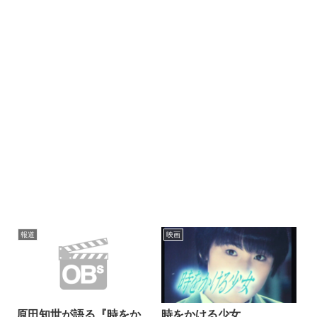
報道
映画
原田知世が語る『時をか
時をかける少女