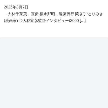
2026年8月7日
... 大林千茱萸、宣伝:福永邦昭、遠藤茂行 聞き手:とりみき
(漫画家) ◇大林宣彦監督インタビュー(2000 […]