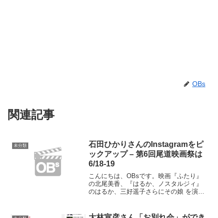
OBs
関連記事
石田ひかりさんのInstagramをピ
未分類
ックアップ – 第6回尾道映画祭は
6/18-19
こんにちは、OBsです。映画『ふたり』
の北尾美香、『はるか、ノスタルジィ』
のはるか、三好遥子さらにその娘 を演じ
た石田ひかりさんのInstagramが素敵だっ
たので、ピックアップしました。関連作
品あわせて読みたい関連リンク尾道映画
大林宣彦さん「お別れ会」ができ