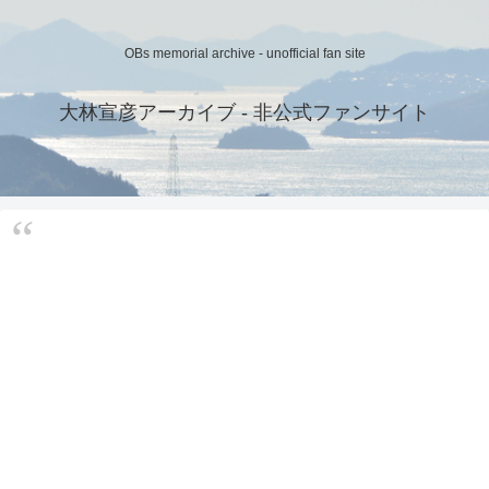
OBs memorial archive - unofficial fan site
大林宣彦アーカイブ - 非公式ファンサイト