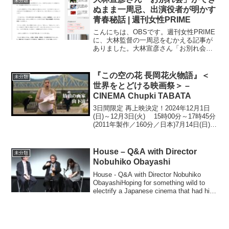
未分類
祭 【ON...
ぬまま一周忌、出演役者が明かす
青春秘話 | 週刊女性PRIME
こんにちは、OBSです。週刊女性PRIME
に、大林監督の一周忌をむかえる記事が
ありました。大林宣彦さん「お別れ会」
ができぬまま一周忌、出演役者が明かす
青春秘話あわせて読みたい関連リンク週
刊女性PRIME
『この空の花 長岡花火物語』＜
未分類
世界をとどける映画祭＞ –
CINEMA Chupki TABATA
3日間限定 再上映決定！2024年12月1日
(日)～12月3日(火) 15時00分～17時45分
(2011年製作／160分／日本)7月14日(日)～
30日(火) 14時25分〜17時10分＊17日
(水),24日(水)休映 終了しました※バ...
House – Q&A with Director
未分類
Nobuhiko Obayashi
House - Q&A with Director Nobuhiko
ObayashiHoping for something wild to
electrify a Japanese cinema that had hit
the dol...