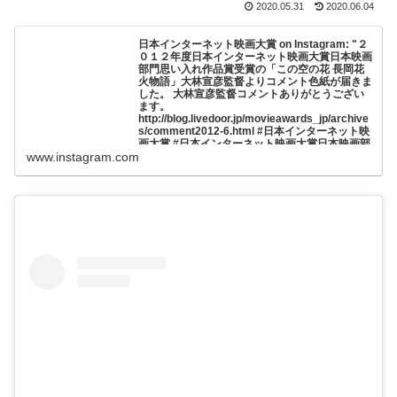
2020.05.31
2020.06.04
日本インターネット映画大賞 on Instagram: "２
０１２年度日本インターネット映画大賞日本映画
部門思い入れ作品賞受賞の「この空の花 長岡花
火物語」大林宣彦監督よりコメント色紙が届きま
した。 大林宣彦監督コメントありがとうござい
ます。
http://blog.livedoor.jp/movieawards_jp/archive
s/comment2012-6.html #日本インターネット映
画大賞 #日本インターネット映画大賞日本映画部
門 #この空の花長岡花火物語 #大林宣彦 #プレイ
www.instagram.com
バック2012 #受賞当時のコメント"
6 likes, 0 comments - movieawards_jp on May 31, 2020:
"２０１２年度日本インターネット映画大賞日本映画部門思
い入れ作品賞受賞の「この空の花 長岡花火物語」大林宣彦
監督よりコメント色紙が届...