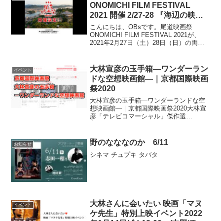
ONOMICHI FILM FESTIVAL
2021 開催 2/27-28 『海辺の映画
館―キネマの玉手箱』『転校生』
こんにちは、OBsです。尾道映画祭
『時をかける少女』『さびしんぼ
ONOMICHI FILM FESTIVAL 2021が、
2021年2月27日（土）28日（日）の両日
う』一挙上映 – しまなみ交流館/
で開催されます。尾道映画祭 ONOMICHI
シネマ尾道/松翠園大広間
FILM FESTIVAL 2021会場しまなみ交流
館シ...
大林宣彦の玉手箱―ワンダーラン
イベント
ドな空想映画館―｜京都国際映画
祭2020
大林宣彦の玉手箱―ワンダーランドな空
想映画館―｜京都国際映画祭2020大林宣
彦「テレビコマーシャル」傑作選
ÉMOTION 伝説の午後＝いつか見たドラ
キュラ海外特派員 ある映像作家の場合
四月の魚 Poisson D'avril四月の魚 Poi...
野のなななのか 6/11
お知らせ
シネマ チュプキ タバタ
大林さんに会いたい 映画「マヌ
イベント
ケ先生」特別上映イベント2022