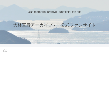
OBs memorial archive - unofficial fan site
大林宣彦アーカイブ - 非公式ファンサイト