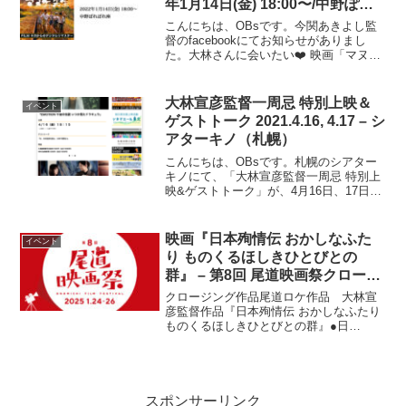
年1月14日(金) 18:00〜/中野ぽれ
ぽれ座
こんにちは、OBsです。今関あきよし監
督のfacebookにてお知らせがありまし
た。大林さんに会いたい❤️ 映画「マヌケ
先生」特別上映イベント開催概要主催：
今関あきよし日時：2022年1月14日(金)時
間： 18時〜場所：Space＆Caf...
大林宣彦監督一周忌 特別上映＆
イベント
ゲストトーク 2021.4.16, 4.17 – シ
アターキノ（札幌）
こんにちは、OBsです。札幌のシアター
キノにて、「大林宣彦監督一周忌 特別上
映&ゲストトーク」が、4月16日、17日に
開催されました。大林宣彦監督一周忌 特
別上映＆ゲストトーク『EMOTION 午後
の伝説 いつか見たドラキュラ』日時：４/
映画『日本殉情伝 おかしなふた
イベント
１...
り ものくるほしきひとびとの
群』 – 第8回 尾道映画祭クロージ
ング
クロージング作品尾道ロケ作品 大林宣
彦監督作品『日本殉情伝 おかしなふたり
ものくるほしきひとびとの群』●日
程・・・・・・・2025年1月26日(日)●上
映開始・・・・・15時40分（開場15時10
分）●会場・・・・・・・しまなみ交流館
【料...
スポンサーリンク